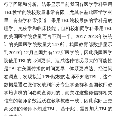
行了回顾和分析。结果显示目前我国各医学学科采用
TBL
教学的院校数量非常有限，尤其在基础医学学科
里，有些学科零报道，采用
TBL
院校最多的学科是病
理学、免疫学和临床技能，但相较相同学科采用
TBL
的美国医学院数量而言不到一半。
2017-2018
年被统
计的美国医学院数量为
147
所，我国教育部数据显示
到
2019
年
12
月全国共有
177
所医学院，因此我国医学
院使用
TBL
的比例更低。造成这种情况最大的可能性
是
TBL
在美国传播的时间更早、体系更成熟。经过问
卷调查，发现接近
10%
院校的老师不知道
TBL
，这个
数据是通过微信发放到部分专业学会群和全国教师教
学培训群的问卷调查得到的，而关注这些微信群相关
信息的老师多数活跃在教学教改一线，因此实际上更
高比例的老师不知道
TBL
。基于此，需要加大
TBL
的