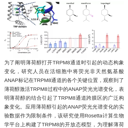
为了阐明薄荷醇打开
TRPM8
通道时引起的动态构象
变化，研究人员在活细胞中将荧光非天然氨基酸
ANAP
标记在
TRPM8
通道的各个关键位置，观察到了
薄荷醇激活
TRPM8
过程中的
ANAP
荧光光谱变化，表
明薄荷醇的结合引起了
TRPM8
通道跨膜区的广泛构
象变化。应用薄荷醇引起的
ANAP
荧光光谱变化的实
验数据作为限制条件，该研究使用
Rosetta
计算生物
学平台上构建了
TRPM8
的开放态模型，为理解薄荷