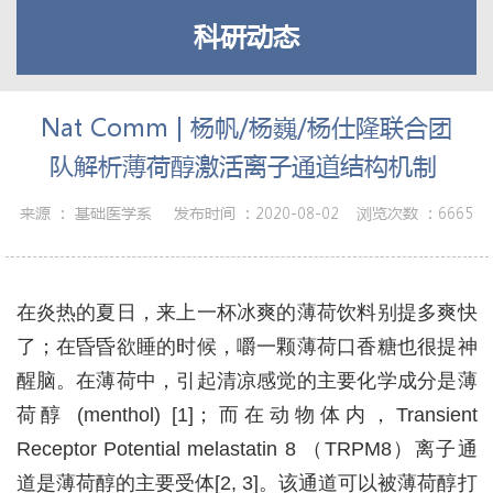
科研动态
Nat Comm | 杨帆/杨巍/杨仕隆联合团
队解析薄荷醇激活离子通道结构机制 ​
来源 ：
基础医学系
发布时间 ：
2020-08-02
浏览次数 ：
6665
在炎热的夏日，来上一杯冰爽的薄荷饮料别提多爽快
了；在昏昏欲睡的时候，嚼一颗薄荷口香糖也很提神
醒脑。在薄荷中，引起清凉感觉的主要化学成分是薄
荷醇
(menthol) [1]
；而在动物体内，
Transient
Receptor Potential melastatin 8
（
TRPM8
）离子通
道是薄荷醇的主要受体
[2, 3]
。该通道可以被薄荷醇打