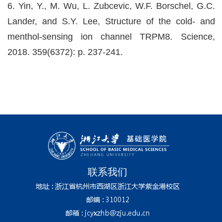
6. Yin, Y., M. Wu, L. Zubcevic, W.F. Borschel, G.C.
Lander, and S.Y. Lee, Structure of the cold- and
menthol-sensing ion channel TRPM8. Science,
2018. 359(6372): p. 237-241.
联系我们
地址 : 浙江省杭州市西湖区浙江大学紫金港校区
邮编 : 310012
邮箱 : jcyxzhb@zju.edu.cn