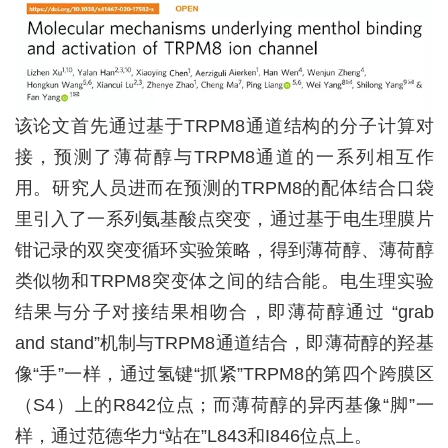
该论文首先通过基于
TRPM8
通道结构的分子计算对
接，预测了薄荷醇与
TRPM8
通道的一系列相互作
用。研究人员进而在预测的
TRPM8
的配体结合口袋
里引入了一系列氨基酸点突变，通过基于电生理膜片
钳记录的双突变循环实验策略，得到薄荷醇、薄荷醇
类似物和
TRPM8
突变体之间的结合能。电生理实验
结果与分子对接结果相吻合，即薄荷醇通过 “
grab
and stand
”机制与
TRPM8
通道结合，即薄荷醇的羟基
像“手”一样，通过氢键“抓紧”
TRPM8
的第四个跨膜区
（
S4
）上的
R842
位点；而薄荷醇的异丙基像“脚”一
样，通过范德华力“站在”
L843
和
I846
位点上。