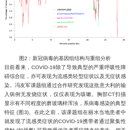
图
2
：新冠病毒的基因组结构与重组分析
目前看来，
COVID-19
除了导致典型的严重呼吸性障
碍综合症，亦可表现为流感类轻型症状以及无症状感
染。冯友军课题组通过合作研究发现这批意大利的输
入病例无发烧症状，仅仅表现为咳嗽。胸部
CT
扫描
显示有不同程度的磨玻璃样浑浊，系病毒感染的典型
特征
(
图
3)
。在此之前，该课题组在丽水当地患者中
就发现了流感类症状的
COVID-19
携带者通过聚集性