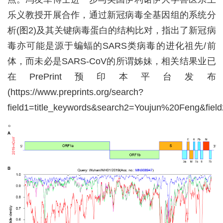
乐义教授开展合作，通过新冠病毒全基因组的系统分
析
(
图
2)
及其关键病毒蛋白的结构比对，指出了新冠病
毒亦可能是源于蝙蝠的
SARS
类病毒的进化祖先
/
前
体，而未必是
SARS-CoV
的所谓姊妹，相关结果业已
在
PrePrint
预印本平台发布
(https://www.preprints.org/search?
field1=title_keywords&search2=Youjun%20Feng&fie
。