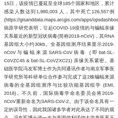
15
日，该疫情已蔓延至全球
185
个国家和地区，累计
感染人数达到
1,980,003
人，其中死亡
126,557
例
(
https://gisanddata.maps.arcgis.com/apps/opsdashb
病原学研究表明，引起
COVID-19
疫情的与蝙蝠亲缘
关系最近的新型冠状病毒
(
简称
2019-nCoV)
，其
RNA
基因组大小约
30kb
。全基因组测序结果显示
2019-
nCoV
与蝙蝠来源
SARS-CoV
病毒
(
即
bat-SL-
CoVZC45 & bat-SL-CoVZXC21)
亲缘关系紧密。基
础医学院冯友军博士作为共同通讯作者与南京军事医
学研究所等科研单位合作参与完成了这
2
株蝙蝠来源
病毒的全基因组测序与比较功能基因组学
(EMI,
2018)
。不久前，国际病毒学命名委员会将
2019-
nCoV
重新命名为
SARS-CoV-2
。由于该命名具有一
定的误导性，因此我国诸多学者对此表达了不同的观
点。冯友军博士进一步与美国伊利诺伊大学兽医系王