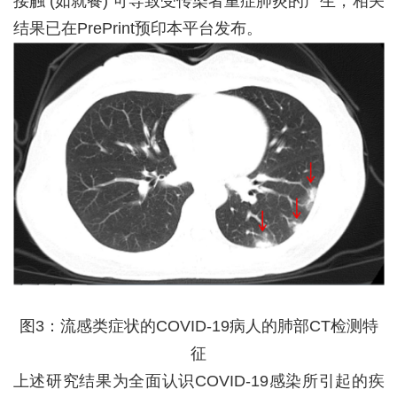
接触
(
如就餐
)
可导致受传染者重症肺炎的产生，相关
结果已在
PrePrint
预印本平台发布。
图
3
：流感类症状的
COVID-19
病人的肺部
CT
检测特
征
上述研究结果为全面认识
COVID-19
感染所引起的疾