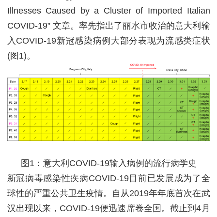
Illnesses Caused by a Cluster of Imported Italian
COVID-19
” 文章。率先指出了丽水市收治的意大利输
入
COVID-19
新冠感染病例大部分表现为流感类症状
(
图
1)
。
图
1
：意大利
COVID-19
输入病例的流行病学史
新冠病毒感染性疾病
COVID-19
目前已发展成为了全
球性的严重公共卫生疫情。自从
2019
年年底首次在武
汉出现以来，
COVID-19
便迅速席卷全国。截止到
4
月