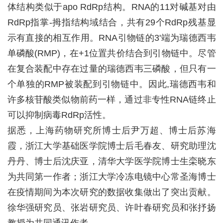
体结构类似于apo RdRp结构。RNA的11对碱基对由
RdRp指掌-拇指结构域结合，共有29个RdRp残基显
示有直接的相互作用。RNA引物链的3'端为瑞德西韦
单磷酸(RMP)，在+1位置共价结合到引物链中。尽管
在复合装配中存在过量的瑞德西韦三磷酸，但只有一
个单独的RMP被装配到引物链中。因此,瑞德西韦和
许多核苷酸类似物前药一样，通过非专性RNA链终止
可以抑制病毒RdRp活性。
据悉，上海药物研究所博士后尹万超、博士后苏海
霞，浙江大学基础医学院博士后毛春友、研究助理沈
丹丹、博士后沈庆亚，清华大学医学院博士生栾晓东
为共同第一作者；浙江大学冷冻电镜中心常圣海博士
在疫情期间为本次研究的数据收集做出了突出贡献。
徐华强研究员、张岩研究员、许叶春研究员和张抒扬