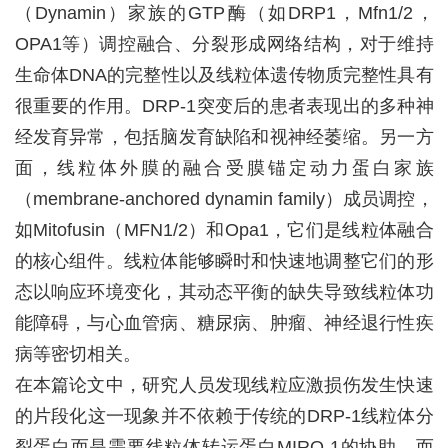
（
Dynamin
）家族的
GTP
酶（如
DRP1
，
Mfn1/2
，
OPA1
等）调控融合、分裂形成网络结构，对于维持
生命体
DNA
的完整性以及线粒体遗传物质完整性具有
很重要的作用。
DRP-1
突变后的患者表现出的多种神
经发育异常，包括脑发育缺陷和视神经萎缩。另一方
面，线粒体外膜的融合受膜锚定动力蛋白家族
（
membrane-anchored dynamin family
）成员调控，
如
Mitofusin
（
MFN1/2
）和
Opa1
，它们是线粒体融合
的核心组件。线粒体能够瞬时和快速地调整它们的形
态以响应环境变化，其动态平衡的缺失导致线粒体功
能障碍，与心血管病、糖尿病、肿瘤、神经退行性疾
病等密切相关。
在本篇论文中，研究人员发现线粒应激损伤发生快速
的片段化这一现象并不依赖于传统的
DRP-1
线粒体分
裂蛋白而是需要线粒体转运蛋白
MIRO-1
的协助。而