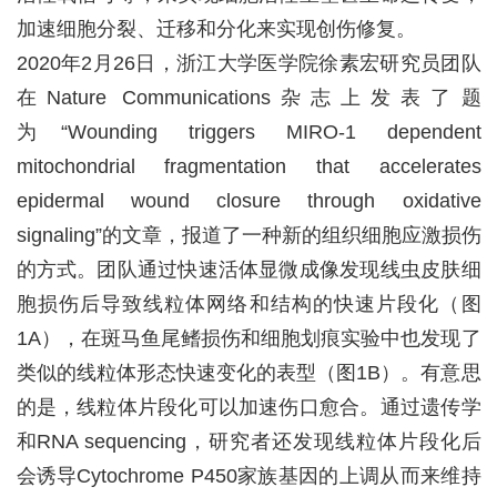
加速细胞分裂、迁移和分化来实现创伤修复。
2020
年
2
月
26
日，浙江大学医学院徐素宏研究员团队
在
Nature Communications
杂志上发表了题
为“
Wounding triggers MIRO-1 dependent
mitochondrial fragmentation that accelerates
epidermal wound closure through oxidative
signaling
”的文章，报道了一种新的组织细胞应激损伤
的方式。团队通过快速活体显微成像发现线虫皮肤细
胞损伤后导致线粒体网络和结构的快速片段化（图
1A
），在斑马鱼尾鳍损伤和细胞划痕实验中也发现了
类似的线粒体形态快速变化的表型（图
1B
）。有意思
的是，线粒体片段化可以加速伤口愈合。通过遗传学
和
RNA sequencing
，研究者还发现线粒体片段化后
会诱导
Cytochrome P450
家族基因的上调从而来维持