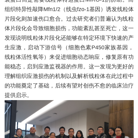
组织特异性敲降
Mfn1/2
（线虫
fzo-1
基因）诱发线粒体
片段化则加速伤口愈合。过去研究者们普遍认为线粒
体片段化会导致细胞损伤，功能紊乱甚至死亡，这一
发现说明线粒体片段化还能够在特定环境下快速的产
生应激，启动下游信号（细胞色素
P450
家族基因，
线粒体活性氧等）来促进细胞动态响应，修复原有功
能稳态，启到应激监视器的作用。这一发现为更好的
理解组织应激损伤的机制以及解析线粒体在此过程中
的功能奠定了基础，后续有望对创伤不愈的临床治疗
提供启示。